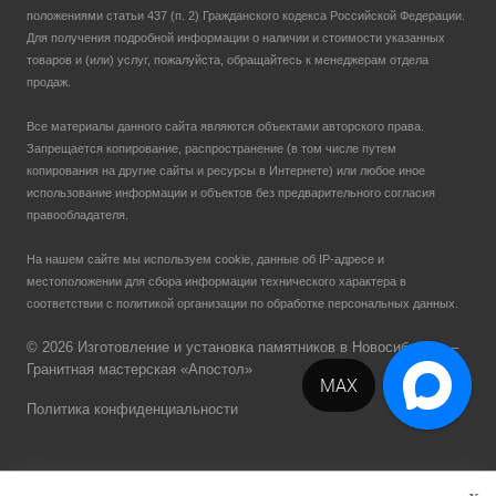
положениями статьи 437 (п. 2) Гражданского кодекса Российской Федерации.
Для получения подробной информации о наличии и стоимости указанных
товаров и (или) услуг, пожалуйста, обращайтесь к менеджерам отдела
продаж.
Все материалы данного сайта являются объектами авторского права.
Запрещается копирование, распространение (в том числе путем
копирования на другие сайты и ресурсы в Интернете) или любое иное
использование информации и объектов без предварительного согласия
правообладателя.
На нашем сайте мы используем cookie, данные об IP-адресе и
местоположении для сбора информации технического характера в
соответствии с политикой организации по обработке персональных данных.
© 2026 Изготовление и установка памятников в Новосибирске –
Гранитная мастерская «Апостол»
MAX
Политика конфиденциальности