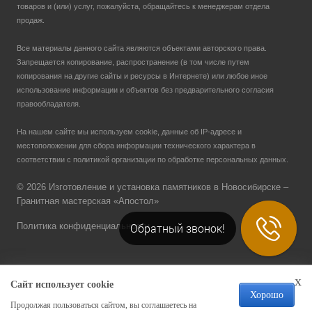
товаров и (или) услуг, пожалуйста, обращайтесь к менеджерам отдела
продаж.
Все материалы данного сайта являются объектами авторского права.
Запрещается копирование, распространение (в том числе путем
копирования на другие сайты и ресурсы в Интернете) или любое иное
использование информации и объектов без предварительного согласия
правообладателя.
На нашем сайте мы используем cookie, данные об IP-адресе и
местоположении для сбора информации технического характера в
соответствии с политикой организации по обработке персональных данных.
© 2026 Изготовление и установка памятников в Новосибирске –
Гранитная мастерская «Апостол»
Обратный звонок!
Политика конфиденциальности
x
Сайт использует cookie
Хорошо
Создание и продвижение сайта
Продолжая пользоваться сайтом, вы соглашаетесь на