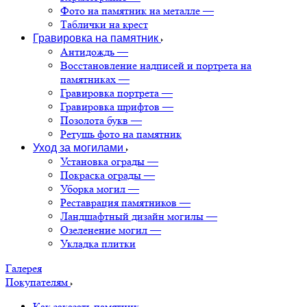
Фото на памятник на металле
—
Таблички на крест
Гравировка на памятник
Антидождь
—
Восстановление надписей и портрета на
памятниках
—
Гравировка портрета
—
Гравировка шрифтов
—
Позолота букв
—
Ретушь фото на памятник
Уход за могилами
Установка ограды
—
Покраска ограды
—
Уборка могил
—
Реставрация памятников
—
Ландшафтный дизайн могилы
—
Озеленение могил
—
Укладка плитки
Галерея
Покупателям
Как заказать памятник