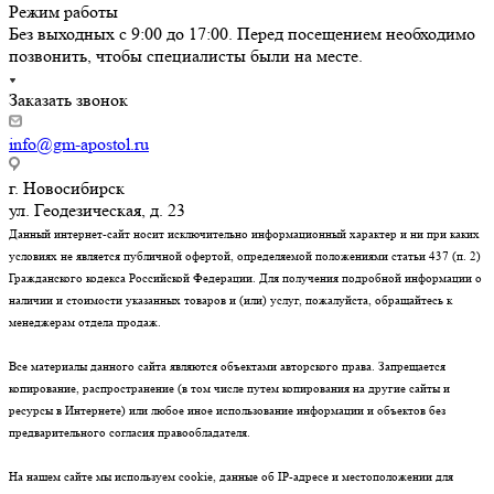
Режим работы
Без выходных с 9:00 до 17:00. Перед посещением необходимо
позвонить, чтобы специалисты были на месте.
Заказать звонок
info@gm-apostol.ru
г. Новосибирск
ул. Геодезическая, д. 23
Данный интернет-сайт носит исключительно информационный характер и ни при каких
условиях не является публичной офертой, определяемой положениями статьи 437 (п. 2)
Гражданского кодекса Российской Федерации. Для получения подробной информации о
наличии и стоимости указанных товаров и (или) услуг, пожалуйста, обращайтесь к
менеджерам отдела продаж.
Все материалы данного сайта являются объектами авторского права. Запрещается
копирование, распространение (в том числе путем копирования на другие сайты и
ресурсы в Интернете) или любое иное использование информации и объектов без
предварительного согласия правообладателя.
На нашем сайте мы используем cookie, данные об IP-адресе и местоположении для