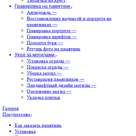
Таблички на крест
Гравировка на памятник
Антидождь
—
Восстановление надписей и портрета на
памятниках
—
Гравировка портрета
—
Гравировка шрифтов
—
Позолота букв
—
Ретушь фото на памятник
Уход за могилами
Установка ограды
—
Покраска ограды
—
Уборка могил
—
Реставрация памятников
—
Ландшафтный дизайн могилы
—
Озеленение могил
—
Укладка плитки
Галерея
Покупателям
Как заказать памятник
Установка