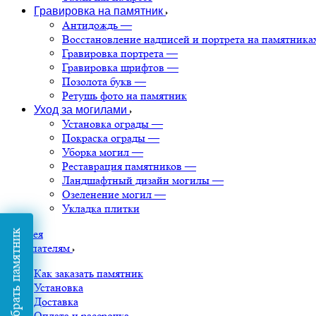
Гравировка на памятник
Антидождь
—
Восстановление надписей и портрета на памятника
Гравировка портрета
—
Гравировка шрифтов
—
Позолота букв
—
Ретушь фото на памятник
Уход за могилами
Установка ограды
—
Покраска ограды
—
Уборка могил
—
Реставрация памятников
—
Ландшафтный дизайн могилы
—
Озеленение могил
—
Укладка плитки
Галерея
Подобрать памятник
Покупателям
Как заказать памятник
Установка
Доставка
Оплата и рассрочка