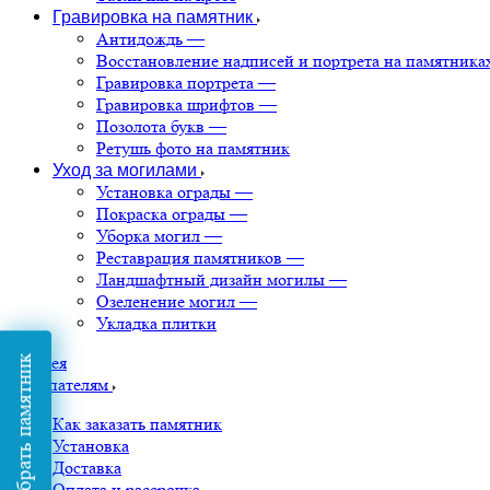
Гравировка на памятник
Антидождь
—
Восстановление надписей и портрета на памятника
Гравировка портрета
—
Гравировка шрифтов
—
Позолота букв
—
Ретушь фото на памятник
Уход за могилами
Установка ограды
—
Покраска ограды
—
Уборка могил
—
Реставрация памятников
—
Ландшафтный дизайн могилы
—
Озеленение могил
—
Укладка плитки
Галерея
Подобрать памятник
Покупателям
Как заказать памятник
Установка
Доставка
Оплата и рассрочка