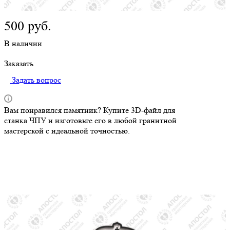
оборудованием. Изготовление в любой мастерской по месту
Подробности
500
руб.
жительства.
В наличии
Заказать
Задать вопрос
Вам понравился памятник? Купите 3D-файл для
станка ЧПУ и изготовьте его в любой гранитной
мастерской с идеальной точностью.
Описание
Услуги и оформление памятников
Как сделать заказ
Оплата
Доставка