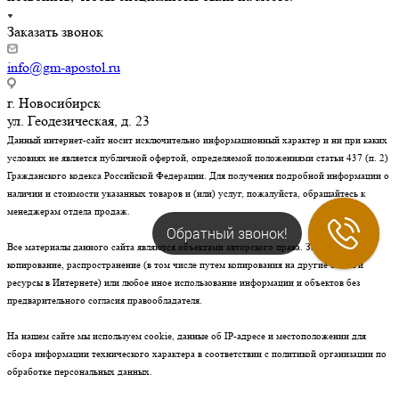
Заказать звонок
info@gm-apostol.ru
г. Новосибирск
ул. Геодезическая, д. 23
Данный интернет-сайт носит исключительно информационный характер и ни при каких
условиях не является публичной офертой, определяемой положениями статьи 437 (п. 2)
Гражданского кодекса Российской Федерации. Для получения подробной информации о
наличии и стоимости указанных товаров и (или) услуг, пожалуйста, обращайтесь к
менеджерам отдела продаж.
Обратный звонок!
Все материалы данного сайта являются объектами авторского права. Запрещается
копирование, распространение (в том числе путем копирования на другие сайты и
ресурсы в Интернете) или любое иное использование информации и объектов без
предварительного согласия правообладателя.
На нашем сайте мы используем cookie, данные об IP-адресе и местоположении для
сбора информации технического характера в соответствии с политикой организации по
обработке персональных данных.