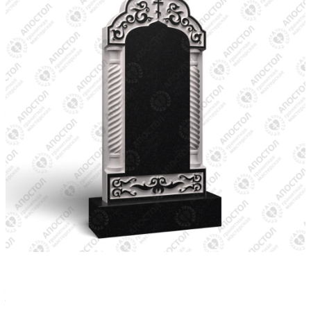
Эта модель вертикального памятника разработана в
православной традиции с авторским подходом. В оформлении
использованы духовные символы, которые можно дополнить
именем, фото или личными надписями.
Модель представлена в формате STL, совместима с любым
ЧПУ-оборудованием и имеет высокую степень детализации.
Легко внедряется в работу мастерских, вне зависимости от
региона и технической оснащённости.
После покупки вы получите готовый файл и сможете заказать
производство памятника по месту жительства — быстро,
качественно и по доступной цене. Это ваш способ создать
личный мемориал.
Вы не нашли подходящий вариант? Мы поможем
подобрать или разработать проект, который станет
отражением вашей памяти и уважения. Просто
свяжитесь с нами — мы всегда рядом.
Памятник на заказ — ваше личное
решение