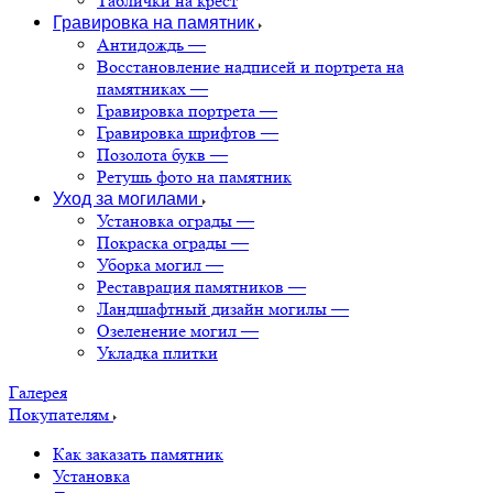
Таблички на крест
Гравировка на памятник
Антидождь
—
Восстановление надписей и портрета на
памятниках
—
Гравировка портрета
—
Гравировка шрифтов
—
Позолота букв
—
Ретушь фото на памятник
Уход за могилами
Установка ограды
—
Покраска ограды
—
Уборка могил
—
Реставрация памятников
—
Ландшафтный дизайн могилы
—
Озеленение могил
—
Укладка плитки
Галерея
Покупателям
Как заказать памятник
Установка