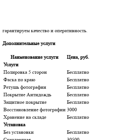
Гранитная мастерская «Апостол» изготовит памятник по
вашему проекту из натурального гранита и организует его
доставку в любой город с полной страховкой. Установка
проводится местными специалистами. Заказывайте у нас —
гарантируем качество и оперативность.
Дополнительные услуги
Наименование услуги
Цена, руб.
Услуги
Полировка 5 сторон
Бесплатно
Фаска по краю
Бесплатно
Ретушь фотографии
Бесплатно
Покрытие Антидождь
Бесплатно
Защитное покрытие
Бесплатно
Восстановление фотографии
3000
Хранение на складе
Бесплатно
Установка
Без установки
Бесплатно
Стандартная
30500