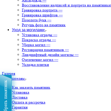
Антидождь
—
Восстановление надписей и портрета на памятника
Гравировка портрета
—
Гравировка шрифтов
—
Позолота букв
—
Ретушь фото на памятник
Уход за могилами
Установка ограды
—
Покраска ограды
—
Уборка могил
—
Реставрация памятников
—
Ландшафтный дизайн могилы
—
Озеленение могил
—
Укладка плитки
Галерея
Покупателям
Подобрать памятник
Как заказать памятник
Установка
Доставка
Оплата и рассрочка
Гарантия