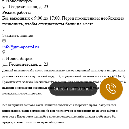
г. Новосибирск
ул. Геодезическая, д. 23
Режим работы
Без выходных с 9:00 до 17:00. Перед посещением необходимо
позвонить, чтобы специалисты были на месте.
Заказать звонок
info@gm-apostol.ru
г. Новосибирск
ул. Геодезическая, д. 23
Данный интернет-сайт носит исключительно информационный характер и ни при каких
условиях не является публичной офертой, определяемой положениями статьи 437 (п. 2)
Гражданского кодекса Российской Федерации. Для получения подробной информации о
Обратный звонок!
наличии и стоимости указанных товаров и (или) услуг, пожалуйста, обращайтесь к
менеджерам отдела продаж.
Все материалы данного сайта являются объектами авторского права. Запрещается
копирование, распространение (в том числе путем копирования на другие сайты и
ресурсы в Интернете) или любое иное использование информации и объектов без
предварительного согласия правообладателя.