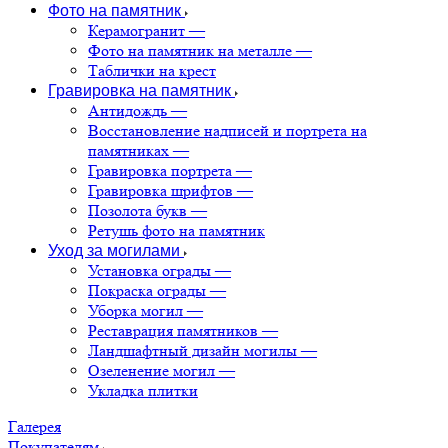
Фото на памятник
Керамогранит
—
Фото на памятник на металле
—
Таблички на крест
Гравировка на памятник
Антидождь
—
Восстановление надписей и портрета на
памятниках
—
Гравировка портрета
—
Гравировка шрифтов
—
Позолота букв
—
Ретушь фото на памятник
Уход за могилами
Установка ограды
—
Покраска ограды
—
Уборка могил
—
Реставрация памятников
—
Ландшафтный дизайн могилы
—
Озеленение могил
—
Укладка плитки
Галерея
Покупателям