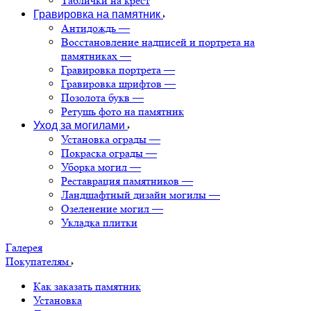
Таблички на крест
Гравировка на памятник
Антидождь
—
Восстановление надписей и портрета на
памятниках
—
Гравировка портрета
—
Гравировка шрифтов
—
Позолота букв
—
Ретушь фото на памятник
Уход за могилами
Установка ограды
—
Покраска ограды
—
Уборка могил
—
Реставрация памятников
—
Ландшафтный дизайн могилы
—
Озеленение могил
—
Укладка плитки
Галерея
Покупателям
Как заказать памятник
Установка