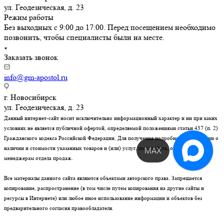
ул. Геодезическая, д. 23
Режим работы
Без выходных с 9:00 до 17:00. Перед посещением необходимо
позвонить, чтобы специалисты были на месте.
Заказать звонок
info@gm-apostol.ru
г. Новосибирск
ул. Геодезическая, д. 23
Данный интернет-сайт носит исключительно информационный характер и ни при каких
условиях не является публичной офертой, определяемой положениями статьи 437 (п. 2)
Гражданского кодекса Российской Федерации. Для получения подробной информации о
наличии и стоимости указанных товаров и (или) услуг, пожалуйста, обращайтесь к
MAX
менеджерам отдела продаж.
Все материалы данного сайта являются объектами авторского права. Запрещается
копирование, распространение (в том числе путем копирования на другие сайты и
ресурсы в Интернете) или любое иное использование информации и объектов без
предварительного согласия правообладателя.