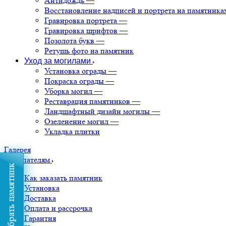
Антидождь
—
Восстановление надписей и портрета на памятника
Гравировка портрета
—
Гравировка шрифтов
—
Позолота букв
—
Ретушь фото на памятник
Уход за могилами
Установка ограды
—
Покраска ограды
—
Уборка могил
—
Реставрация памятников
—
Ландшафтный дизайн могилы
—
Озеленение могил
—
Укладка плитки
Галерея
Покупателям
Подобрать памятник
Как заказать памятник
Установка
Доставка
Оплата и рассрочка
Гарантия