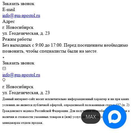
Заказать звонок
E-mail
info@gm-apostol.ru
Адрес
г. Новосибирск
ул. Геодезическая, д. 23
Режим работы
Без выходных с 9:00 до 17:00. Перед посещением необходимо
позвонить, чтобы специалисты были на месте.
Заказать звонок
info@gm-apostol.ru
г. Новосибирск
ул. Геодезическая, д. 23
Данный интернет-сайт носит исключительно информационный характер и ни при каких
условиях не является публичной офертой, определяемой положениями статьи 437 (п. 2)
Гражданского кодекса Российской Федерации. Для получения подробной информации о
Обратный звонок!
наличии и стоимости указанных товаров и (или) услуг, пожалуйста, обращайтесь к
менеджерам отдела продаж.