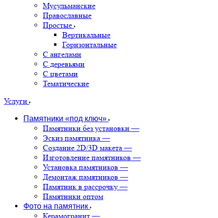
Мусульманские
Православные
Простые
Вертикальные
Горизонтальные
С ангелами
С деревьями
С цветами
Тематические
Услуги
Памятники «под ключ»
Памятники без установки
—
Эскиз памятника
—
Создание 2D/3D макета
—
Изготовление памятников
—
Установка памятников
—
Демонтаж памятников
—
Памятник в рассрочку
—
Памятники оптом
Фото на памятник
Керамогранит
—