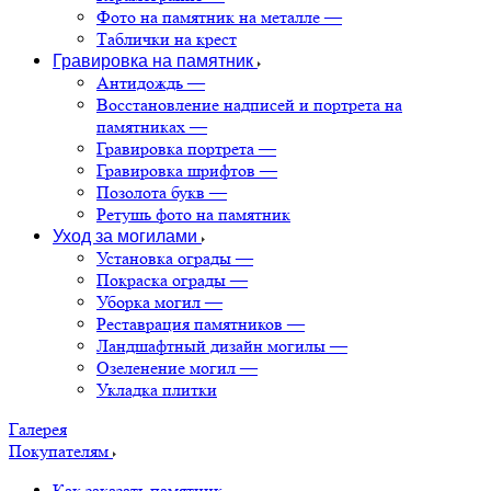
Фото на памятник на металле
—
Таблички на крест
Гравировка на памятник
Антидождь
—
Восстановление надписей и портрета на
памятниках
—
Гравировка портрета
—
Гравировка шрифтов
—
Позолота букв
—
Ретушь фото на памятник
Уход за могилами
Установка ограды
—
Покраска ограды
—
Уборка могил
—
Реставрация памятников
—
Ландшафтный дизайн могилы
—
Озеленение могил
—
Укладка плитки
Галерея
Покупателям
Как заказать памятник