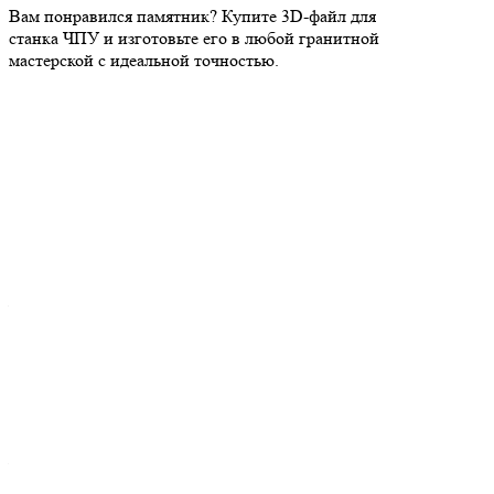
Вам понравился памятник? Купите 3D-файл для
станка ЧПУ и изготовьте его в любой гранитной
мастерской с идеальной точностью.
Описание
Услуги и оформление памятников
Как сделать заказ
Оплата
Доставка
Православный памятник в современном исполнении,
разработанный для станков с ЧПУ. Центральным элементом
дизайна являются цветы. Есть модели, дополненные крестом,
птицами или другими религиозными символами. Также
предусмотрено место под надпись или фото.
Модель представлена в формате STL и имеет высокую
степень детализации. Подходит для разных материалов:
гранита, мрамора, травертина. Совместима с большинством
ЧПУ-станков и легко адаптируется под индивидуальные
размеры.