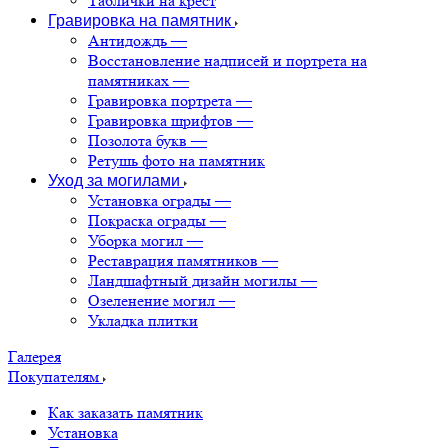
Таблички на крест
Гравировка на памятник
Антидождь
—
Восстановление надписей и портрета на
памятниках
—
Гравировка портрета
—
Гравировка шрифтов
—
Позолота букв
—
Ретушь фото на памятник
Уход за могилами
Установка ограды
—
Покраска ограды
—
Уборка могил
—
Реставрация памятников
—
Ландшафтный дизайн могилы
—
Озеленение могил
—
Укладка плитки
Галерея
Покупателям
Как заказать памятник
Установка