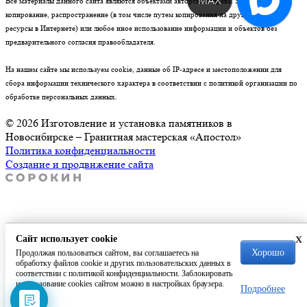
Все материалы данного сайта являются объектами авторского права. Запрещается
копирование, распространение (в том числе путем копирования на другие сайты и
ресурсы в Интернете) или любое иное использование информации и объектов без
предварительного согласия правообладателя.
На нашем сайте мы используем cookie, данные об IP-адресе и местоположении для
сбора информации технического характера в соответствии с политикой организации по
обработке персональных данных.
© 2026 Изготовление и установка памятников в
Новосибирске – Гранитная мастерская «Апостол»
Политика конфиденциальности
Создание и продвижение сайта
x
Сайт использует cookie
Хорошо
Продолжая пользоваться сайтом, вы соглашаетесь на
обработку файлов cookie и других пользовательских данных в
соответствии с политикой конфиденциальности. Заблокировать
использование cookies сайтом можно в настройках браузера.
Подробнее