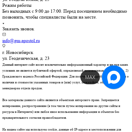
Режим работы
Без выходных с 9:00 до 17:00. Перед посещением необходимо
позвонить, чтобы специалисты были на месте.
Заказать звонок
info@gm-apostol.ru
г. Новосибирск
ул. Геодезическая, д. 23
Данный интернет-сайт носит исключительно информационный характер и ни при каких
условиях не является публичной офертой, определяемой положениями статьи 437 (п. 2)
Обратный звонок!
MAX
Гражданского кодекса Российской Федерации. Для получения подробной информации о
наличии и стоимости указанных товаров и (или) услуг, пожалуйста, обращайтесь к
менеджерам отдела продаж.
Все материалы данного сайта являются объектами авторского права. Запрещается
копирование, распространение (в том числе путем копирования на другие сайты и
ресурсы в Интернете) или любое иное использование информации и объектов без
предварительного согласия правообладателя.
На нашем сайте мы используем cookie, данные об IP-адресе и местоположении для