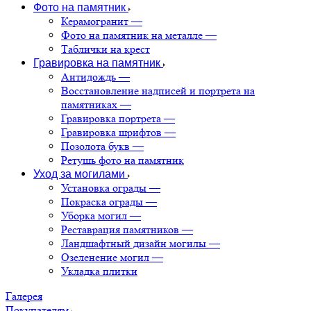
Фото на памятник
Керамогранит
—
Фото на памятник на металле
—
Таблички на крест
Гравировка на памятник
Антидождь
—
Восстановление надписей и портрета на
памятниках
—
Гравировка портрета
—
Гравировка шрифтов
—
Позолота букв
—
Ретушь фото на памятник
Уход за могилами
Установка ограды
—
Покраска ограды
—
Уборка могил
—
Реставрация памятников
—
Ландшафтный дизайн могилы
—
Озеленение могил
—
Укладка плитки
Галерея
Покупателям