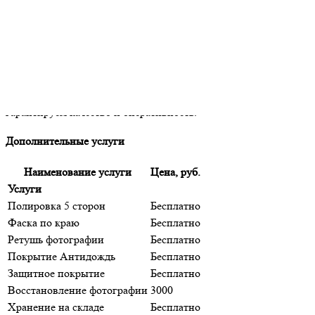
Заказать гранитный памятник
Гранитная мастерская «Апостол» изготовит памятник по
вашему проекту из натурального гранита и организует его
доставку в любой город с полной страховкой. Установка
проводится местными специалистами. Заказывайте у нас —
гарантируем качество и оперативность.
Дополнительные услуги
Наименование услуги
Цена, руб.
Услуги
Полировка 5 сторон
Бесплатно
Фаска по краю
Бесплатно
Ретушь фотографии
Бесплатно
Покрытие Антидождь
Бесплатно
Защитное покрытие
Бесплатно
Восстановление фотографии
3000
Хранение на складе
Бесплатно