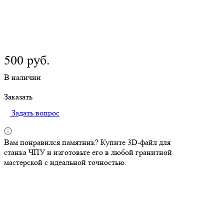
Современный православный стиль, мягкие формы,
возможность индивидуальной доработки. Формат STL,
высокая детализация, совместимость с ЧПУ. Изготовление в
любой мастерской по месту жительства.
Подробности
500
руб.
В наличии
Заказать
Задать вопрос
Вам понравился памятник? Купите 3D-файл для
станка ЧПУ и изготовьте его в любой гранитной
мастерской с идеальной точностью.
Описание
Услуги и оформление памятников
Как сделать заказ