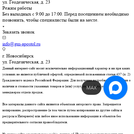
ул. Геодезическая, д. 23
Режим работы
Без выходных с 9:00 до 17:00. Перед посещением необходимо
позвонить, чтобы специалисты были на месте.
Заказать звонок
info@gm-apostol.ru
г. Новосибирск
ул. Геодезическая, д. 23
Данный интернет-сайт носит исключительно информационный характер и ни при каких
условиях не является публичной офертой, определяемой положениями статьи 437 (п. 2)
Гражданского кодекса Российской Федерации. Для получения подробной информации о
наличии и стоимости указанных товаров и (или) услуг, пожалуйста, обращайтесь к
MAX
менеджерам отдела продаж.
Все материалы данного сайта являются объектами авторского права. Запрещается
копирование, распространение (в том числе путем копирования на другие сайты и
ресурсы в Интернете) или любое иное использование информации и объектов без
предварительного согласия правообладателя.