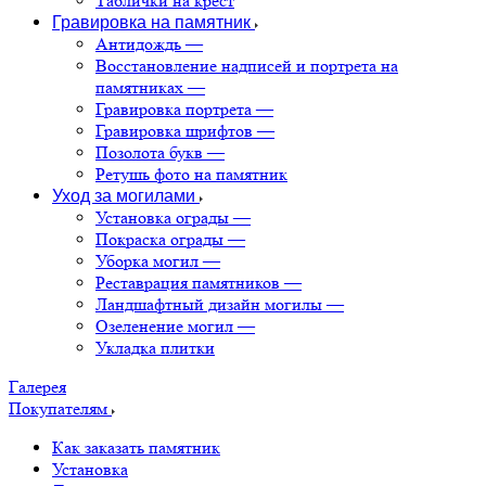
Таблички на крест
Гравировка на памятник
Антидождь
—
Восстановление надписей и портрета на
памятниках
—
Гравировка портрета
—
Гравировка шрифтов
—
Позолота букв
—
Ретушь фото на памятник
Уход за могилами
Установка ограды
—
Покраска ограды
—
Уборка могил
—
Реставрация памятников
—
Ландшафтный дизайн могилы
—
Озеленение могил
—
Укладка плитки
Галерея
Покупателям
Как заказать памятник
Установка