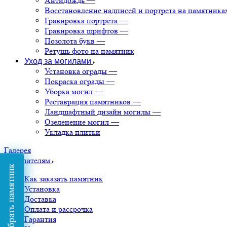
Антидождь
—
Восстановление надписей и портрета на памятника
Гравировка портрета
—
Гравировка шрифтов
—
Позолота букв
—
Ретушь фото на памятник
Уход за могилами
Установка ограды
—
Покраска ограды
—
Уборка могил
—
Реставрация памятников
—
Ландшафтный дизайн могилы
—
Озеленение могил
—
Укладка плитки
Галерея
Покупателям
Подобрать памятник
Как заказать памятник
Установка
Доставка
Оплата и рассрочка
Гарантия