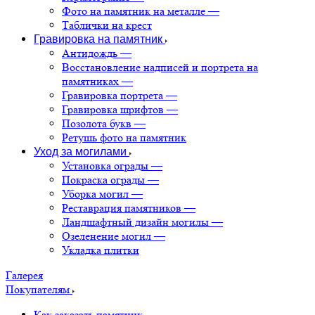
Фото на памятник на металле
—
Таблички на крест
Гравировка на памятник
Антидождь
—
Восстановление надписей и портрета на
памятниках
—
Гравировка портрета
—
Гравировка шрифтов
—
Позолота букв
—
Ретушь фото на памятник
Уход за могилами
Установка ограды
—
Покраска ограды
—
Уборка могил
—
Реставрация памятников
—
Ландшафтный дизайн могилы
—
Озеленение могил
—
Укладка плитки
Галерея
Покупателям
Как заказать памятник