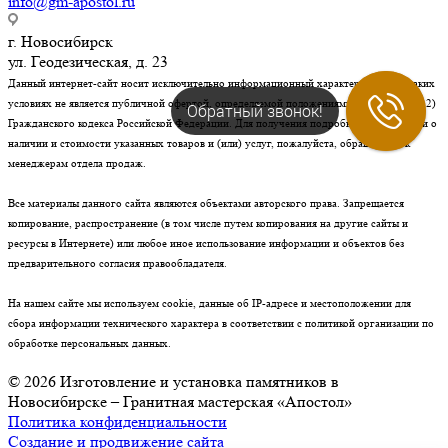
info@gm-apostol.ru
г. Новосибирск
ул. Геодезическая, д. 23
Данный интернет-сайт носит исключительно информационный характер и ни при каких
условиях не является публичной офертой, определяемой положениями статьи 437 (п. 2)
Обратный звонок!
Гражданского кодекса Российской Федерации. Для получения подробной информации о
наличии и стоимости указанных товаров и (или) услуг, пожалуйста, обращайтесь к
менеджерам отдела продаж.
Все материалы данного сайта являются объектами авторского права. Запрещается
копирование, распространение (в том числе путем копирования на другие сайты и
ресурсы в Интернете) или любое иное использование информации и объектов без
предварительного согласия правообладателя.
На нашем сайте мы используем cookie, данные об IP-адресе и местоположении для
сбора информации технического характера в соответствии с политикой организации по
обработке персональных данных.
© 2026 Изготовление и установка памятников в
Новосибирске – Гранитная мастерская «Апостол»
Политика конфиденциальности
Создание и продвижение сайта